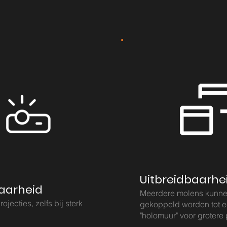
Uitbreidbaarhe
aarheid
Meerdere molens kunn
ojecties, zelfs bij sterk
gekoppeld worden tot 
"holomuur" voor grotere 