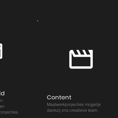
id
Content
en
Maatwerkprojecties mogelijk
een
dankzij ons creatieve team.
projecties.