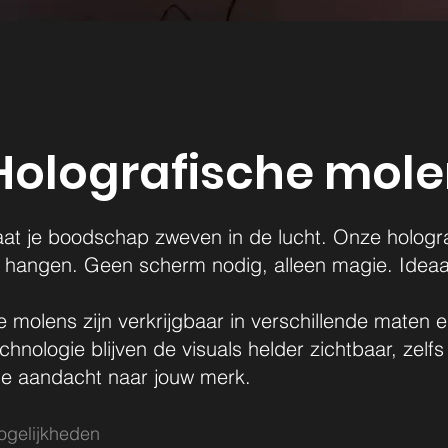
Holografische mol
aat je boodschap zweven in de lucht. Onze holograf
e hangen. Geen scherm nodig, alleen magie. Ideaal
e molens zijn verkrijgbaar in verschillende maten 
chnologie blijven de visuals helder zichtbaar, ze
lle aandacht naar jouw merk.
ogelijkheden