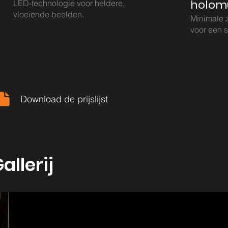
holom
LED-technologie voor heldere,
vloeiende beelden.
Minimale 
voor een s
Download de prijslijst
allerij