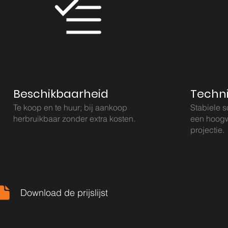
Beschikbaarheid
Techn
Te koop en te huur; bij aankoop
Stabiele 
herbruikbaar zonder extra kosten.
een hoogw
projectie.
Download de prijslijst