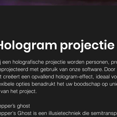
Hologram projectie
ij een holografische projectie worden personen, p
projecteerd met gebruik van onze software. Door he
t creëert een opvallend hologram-effect, ideaal vo
exibele opties benadrukt het uw boodschap op uniek
 van het project.
epper’s ghost
epper's Ghost is een illusietechniek die semitrans