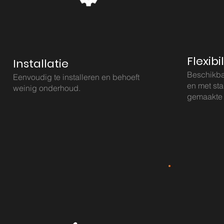
Flexibil
Installatie
Beschikba
Eenvoudig te installeren en behoeft
en met st
weinig onderhoud.
gemaakte 