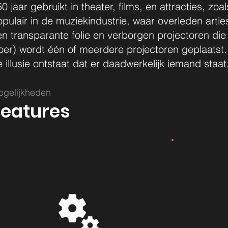
0 jaar gebruikt in theater, films, en attracties, z
opulair in de muziekindustrie, waar overleden arti
n transparante folie en verborgen projectoren die
loer) wordt één of meerdere projectoren geplaatst.
 illusie ontstaat dat er daadwerkelijk iemand staat
ogelijkheden
Features