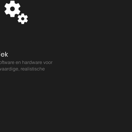
iek
software en hardware voor
aardige, realistische