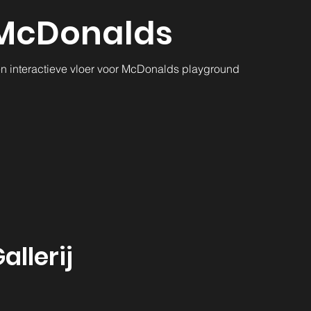
McDonalds
n interactieve vloer voor McDonalds playground
allerij