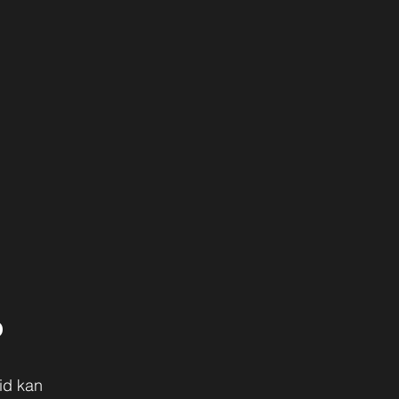
?
id kan