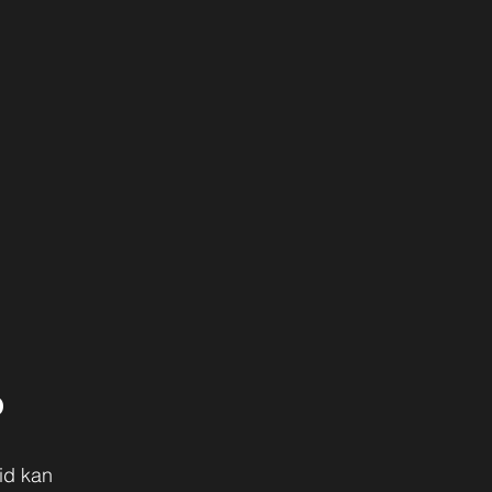
?
id kan